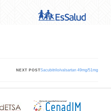
NEXT POST
Sacubitrilo/valsartan 49mg/51mg