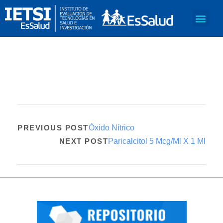
PREVIOUS POST
Óxido Nítrico
NEXT POST
Paricalcitol 5 Mcg/Ml X 1 Ml