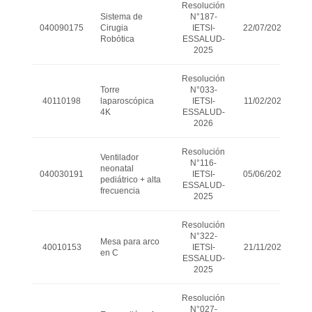
Resolución
Sistema de
N°187-
040090175
Cirugia
IETSI-
22/07/2025
Robótica
ESSALUD-
2025
Resolución
Torre
N°033-
40110198
laparoscópica
IETSI-
11/02/2026
4K
ESSALUD-
2026
Resolución
Ventilador
N°116-
neonatal
040030191
IETSI-
05/06/2025
pediátrico + alta
ESSALUD-
frecuencia
2025
Resolución
N°322-
Mesa para arco
40010153
IETSI-
21/11/2025
en C
ESSALUD-
2025
Resolución
N°027-