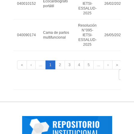
Ecocardiógrafo
040010152
IETSI-
26/02/2025
portátil
ESSALUD-
2025
Resolución
N°095-
Cama de partos
040090174
IETSI-
26/05/2025
multifuncional
ESSALUD-
2025
«
‹
...
1
2
3
4
5
...
›
»