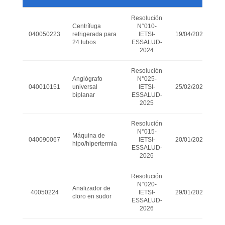
Resolución
Centrífuga
N°010-
040050223
refrigerada para
IETSI-
19/04/2024
24 tubos
ESSALUD-
2024
Resolución
Angiógrafo
N°025-
040010151
universal
IETSI-
25/02/2025
biplanar
ESSALUD-
2025
Resolución
N°015-
Máquina de
040090067
IETSI-
20/01/2026
hipo/hipertermia
ESSALUD-
2026
Resolución
N°020-
Analizador de
40050224
IETSI-
29/01/2026
cloro en sudor
ESSALUD-
2026