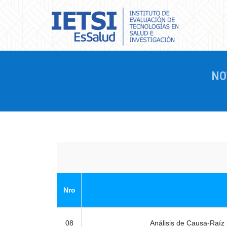
NO
Nro
08
Análisis de Causa-Raíz