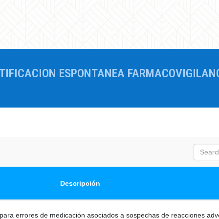
TIFICACION ESPONTANEA FARMACOVIGILAN
S
E
A
R
Descripción
C
H
 para errores de medicación asociados a sospechas de reacciones adv